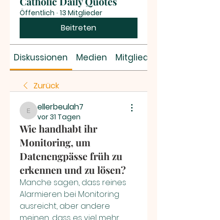
Catholic Daily Quotes
Öffentlich
·
13 Mitglieder
Beitreten
Diskussionen
Medien
Mitglieder
Zurück
ellerbeulah7
ellerbeulah7
vor 31 Tagen
Wie handhabt ihr
Monitoring, um
Datenengpässe früh zu
erkennen und zu lösen?
Manche sagen, dass reines 
Alarmieren bei Monitoring 
ausreicht, aber andere 
meinen, dass es viel mehr 