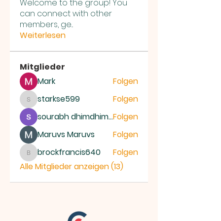
Welcome to the group! You
can connect with other
members, ge
...
Weiterlesen
Mitglieder
Mark
Folgen
starkse599
Folgen
starkse599
sourabh dhimdhime
Folgen
Maruvs Maruvs
Folgen
brockfrancis640
Folgen
brockfrancis640
Alle Mitglieder anzeigen (13)