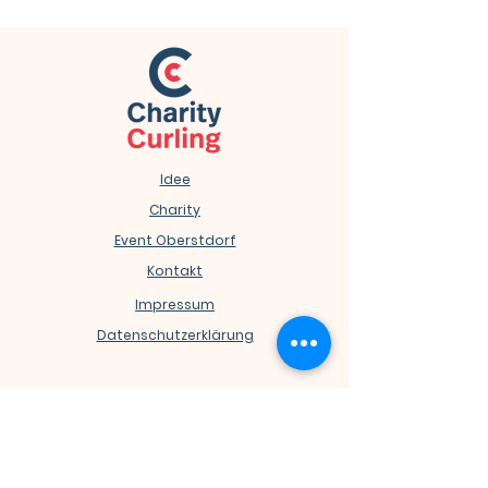
2027 im SAP Garden,
Wilde Männle,
München
Oberstdorf
Idee
Charity
Event Oberstdorf
Kontakt
Impressum
Datenschutzerklärung
Join us on